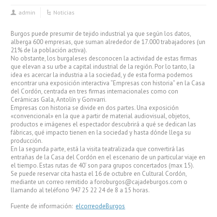
admin
Noticias
Burgos puede presumir de tejido industrial ya que según los datos,
alberga 600 empresas, que suman alrededor de 17.000 trabajadores (un
21% de la población activa).
No obstante, los burgaleses desconocen la actividad de estas firmas
que elevan a su urbe a capital industrial de la región. Por lo tanto, la
idea es acercar la industria a la sociedad, y de esta forma podemos
encontrar una exposición interactiva “Empresas con historia” en la Casa
del Cordón, centrada en tres firmas internacionales como con
Cerámicas Gala, Antolín y Gonvarri.
Empresas con historia se divide en dos partes. Una exposición
«convencional» en la que a partir de material audiovisual, objetos,
productos e imágenes el espectador descubrirá a qué se dedican las
fábricas, qué impacto tienen en la sociedad y hasta dónde llega su
producción.
En la segunda parte, está la visita teatralizada que convertirá las
entrañas de la Casa del Cordón en el escenario de un particular viaje en
el tiempo. Estas rutas de 40’ son para grupos concertados (max 15).
Se puede reservar cita hasta el 16 de octubre en Cultural Cordón,
mediante un correo remitido a foroburgos@cajadeburgos.com o
llamando al teléfono 947 25 22 24 de 8 a 15 horas.
Fuente de información:
elcorreodeBurgos