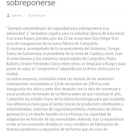
sobreponerse
admin
Noticias
“Ejemplo extraordinario de capacidad para sobreponerse a la
adversidad” y “verdadero orgullo para la industria cárnica de esta tierra”.
Con estas frases, presidía ayer día 23 de noviembre Don Felipe VI el
acto de inauguración de la nueva fábrica de Campofrío.
El monarca, acompañado de la vicepresidenta del Gobierno, Soraya
Sáenz de Santamaría, el presidente de la Junta de Castilla y León, Juan
Vicente Herrera o los máximos responsables de Campofrío, Pedro
Ballvé y Álvaro Fernández Garza entre otros, se desplazó a Burgos para
poner en valor el “compromiso” adquirido por la firma cárnica por la
ciudad.
La nueva empresa, construida sobre las cenizas de las anteriores
instalaciones incendiadas el 16 de noviembre de 2014 ha sido
inaugurada dos años y siete días después con la idea de comenzar a
sacar producto terminado de la fábrica antes de que concluya el año.
Campofrío ha echado mano de la última tecnología para que la planta
sea referencia clave para el sector. Líneas de producción robotizadas y
automatizadas, sistemas de seguridad punteros, materiales de última
generación y un diseño basado en la eficacia y la capacidad de
adaptación en función de las necesidades. Además, tras la experiencia
vivida se ha construido dividida en cinco módulos de fabricación de
diversos productos y separados de tal forma que, en caso de