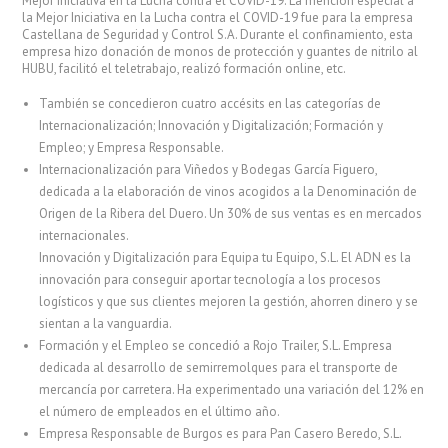
Mejor Iniciativa en la Lucha contra el COVID-19. La mención especial a
la Mejor Iniciativa en la Lucha contra el COVID-19 fue para la empresa
Castellana de Seguridad y Control S.A. Durante el confinamiento, esta
empresa hizo donación de monos de protección y guantes de nitrilo al
HUBU, facilitó el teletrabajo, realizó formación online, etc.
También se concedieron cuatro accésits en las categorías de
Internacionalización; Innovación y Digitalización; Formación y
Empleo; y Empresa Responsable.
Internacionalización para Viñedos y Bodegas García Figuero,
dedicada a la elaboración de vinos acogidos a la Denominación de
Origen de la Ribera del Duero. Un 30% de sus ventas es en mercados
internacionales.
Innovación y Digitalización para Equipa tu Equipo, S.L. El ADN es la
innovación para conseguir aportar tecnología a los procesos
logísticos y que sus clientes mejoren la gestión, ahorren dinero y se
sientan a la vanguardia.
Formación y el Empleo se concedió a Rojo Trailer, S.L. Empresa
dedicada al desarrollo de semirremolques para el transporte de
mercancía por carretera. Ha experimentado una variación del 12% en
el número de empleados en el último año.
Empresa Responsable de Burgos es para Pan Casero Beredo, S.L.